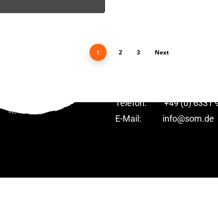
Martina Schneider GmbH
SOM.DE – Die Formulardr
2
3
Next
1
Am Nußbaum 3
66954 Pirmasens
Telefon: +49 (0) 6331 9
E-Mail:
info@som.de