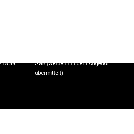
Startseite
ucker
P
rodukt
e
Kontakt
Datenschutz
Impressum
 18 39
AGB (werden mit dem Angebot
übermittelt)