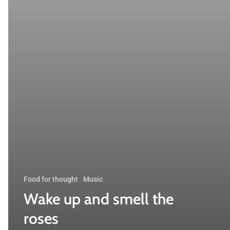
Food for thought
Music
Wake up and smell the
roses