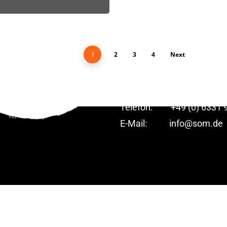
Martina Schneider GmbH
SOM.DE – Die Formulardr
2
3
4
Next
1
Am Nußbaum 3
66954 Pirmasens
Telefon: +49 (0) 6331 9
E-Mail:
info@som.de