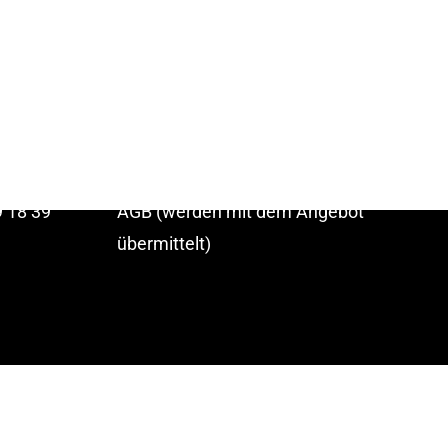
Startseite
ucker
P
rodukt
e
Kontakt
Datenschutz
Impressum
 18 39
AGB (werden mit dem Angebot
übermittelt)