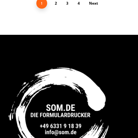
2
3
4
Next
1